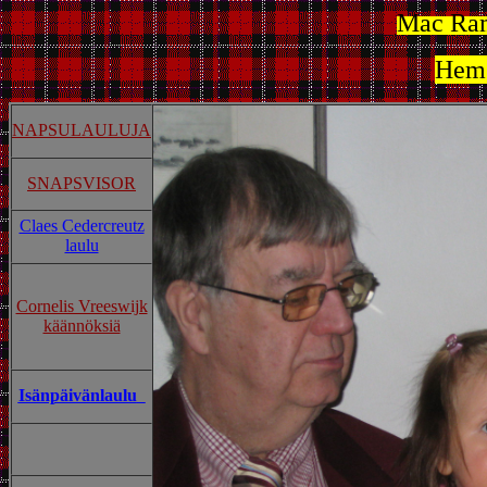
Mac Ra
Hems
NAPSULAULUJA
SNAPSVISOR
Claes Cedercreutz
laulu
Cornelis Vreeswijk
käännöksiä
Isänpäivänlaulu